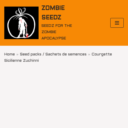
Skip
ZOMBIE
to
SEEDZ
content
SEEDZ FOR THE
ZOMBIE
APOCALYPSE
Home
»
Seed packs / Sachets de semences
»
Courgette
Sicilienne Zuchinni