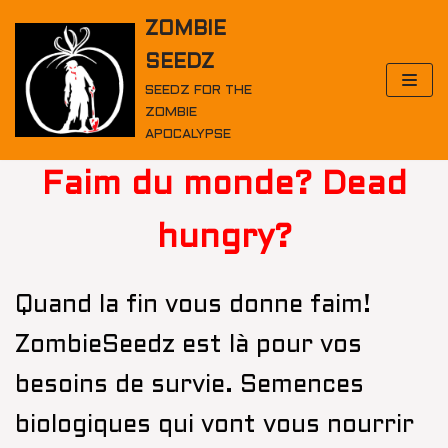
Skip
ZOMBIE
to
SEEDZ
content
SEEDZ FOR THE
ZOMBIE
APOCALYPSE
Faim du monde? Dead
hungry?
Quand la fin vous donne faim!
ZombieSeedz est là pour vos
besoins de survie. Semences
biologiques qui vont vous nourrir